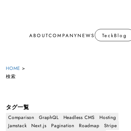
ABOUT
COMPANY
NEWS
TeckBlog
ABOUT
COMPANY
NEWS
TeckBlog
HOME
>
検索
タグ一覧
Comparison
GraphQL
Headless CMS
Hosting
Jamstack
Next.js
Pagination
Roadmap
Stripe