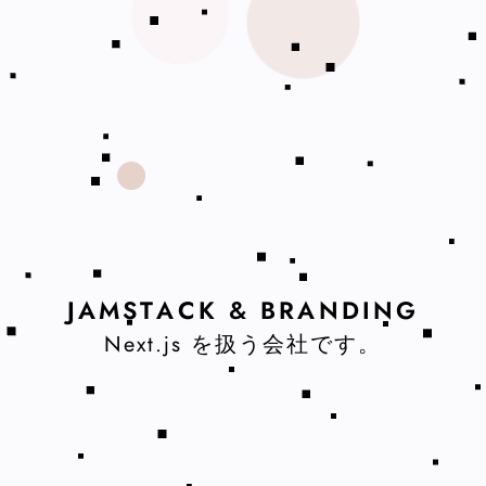
J
A
M
S
T
A
C
K
&
B
R
A
N
D
I
N
G