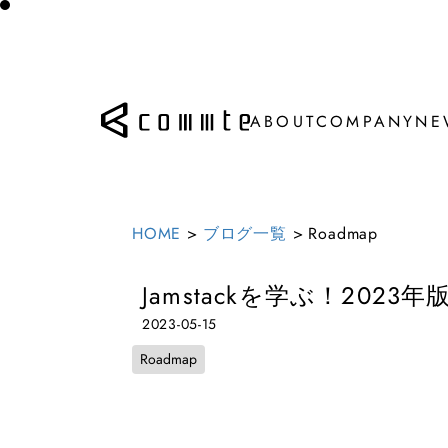
ABOUT
COMPANY
NE
ABOUT
COMPANY
NE
HOME
>
ブログ一覧
>
Roadmap
Jamstackを学ぶ！202
2023-05-15
Roadmap