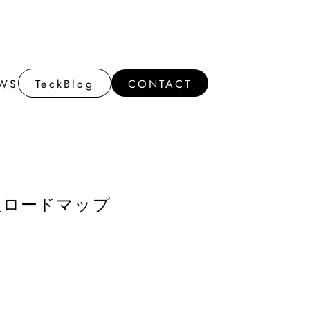
WS
TeckBlog
CONTACT
WS
TeckBlog
CONTACT
3年版ロードマップ