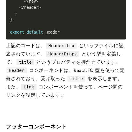
<
/
nav
>
<
/
header
>
)
}
export
default
上記のコードは、
というファイルに記
Header.tsx
述されています。
という型を定義し
HeaderProps
て、
というプロパティを持たせています。
title
コンポーネントは、React.FC 型を使って定
Header
義されており、受け取った
を表示します。
title
また、
コンポーネントを使って、ページ間の
Link
リンクを設定しています。
フッターコンポーネント