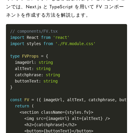
ンでは、Next.js と TypeScript を用いて FV コンポー
ネントを作成する方法を解説します。
// components/FV.tsx
import
 React 
from
'react'
import
 styles 
from
'./FV.module.css'
type
FVProps
=
{
  imageUrl
:
string
  altText
:
string
  catchphrase
:
string
  buttonText
:
string
}
const
FV
=
(
{
 imageUrl
,
 altText
,
 catchphrase
,
 butto
return
(
<
section className
=
{
styles
.
fv
}
>
<
img src
=
{
imageUrl
}
 alt
=
{
altText
}
/
>
<
h2
>
{
catchphrase
}
<
/
h2
>
<
button
>
{
buttonText
}
<
/
button
>