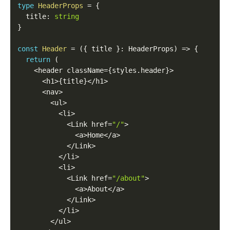
type
HeaderProps
=
{
  title
:
string
}
const
Header
=
(
{
 title 
}
:
 HeaderProps
)
=>
{
return
(
<
header className
=
{
styles
.
header
}
>
<
h1
>
{
title
}
<
/
h1
>
<
nav
>
<
ul
>
<
li
>
<
Link href
=
"/"
>
<
a
>
Home
<
/
a
>
<
/
Link
>
<
/
li
>
<
li
>
<
Link href
=
"/about"
>
<
a
>
About
<
/
a
>
<
/
Link
>
<
/
li
>
<
/
ul
>