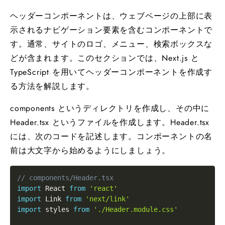
ヘッダーコンポーネントは、ウェブページの上部に表
示されるナビゲーション要素を含むコンポーネントで
す。通常、サイトのロゴ、メニュー、検索ボックスな
どが含まれます。このセクションでは、Next.js と
TypeScript を用いてヘッダーコンポーネントを作成す
る方法を解説します。
components というディレクトリを作成し、その中に
Header.tsx というファイルを作成します。Header.tsx
には、次のコードを記述します。コンポーネントの名
前は大文字から始めるようにしましょう。
// components/Header.tsx
import
 React 
from
'react'
import
 Link 
from
'next/link'
import
 styles 
from
'./Header.module.css'