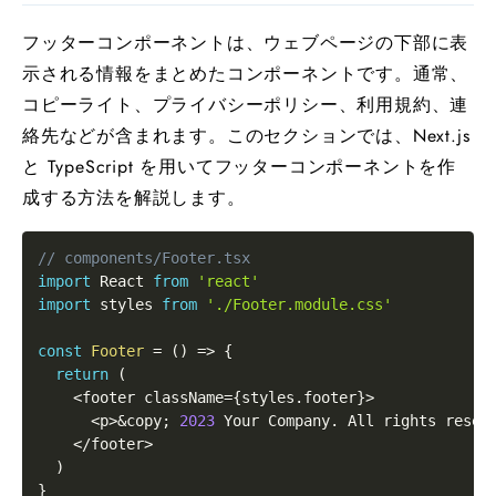
フッターコンポーネントは、ウェブページの下部に表
示される情報をまとめたコンポーネントです。通常、
コピーライト、プライバシーポリシー、利用規約、連
絡先などが含まれます。このセクションでは、Next.js
と TypeScript を用いてフッターコンポーネントを作
成する方法を解説します。
// components/Footer.tsx
import
 React 
from
'react'
import
 styles 
from
'./Footer.module.css'
const
Footer
=
(
)
=>
{
return
(
<
footer className
=
{
styles
.
footer
}
>
<
p
>
&
copy
;
2023
 Your Company
.
 All rights reser
<
/
footer
>
)
}