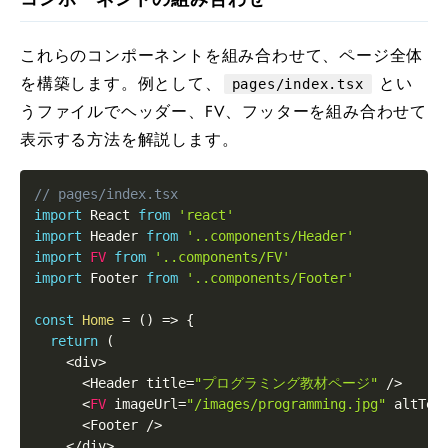
これらのコンポーネントを組み合わせて、ページ全体
を構築します。例として、
とい
pages/index.tsx
うファイルでヘッダー、FV、フッターを組み合わせて
表示する方法を解説します。
// pages/index.tsx
import
 React 
from
'react'
import
 Header 
from
'..components/Header'
import
FV
from
'..components/FV'
import
 Footer 
from
'..components/Footer'
const
Home
=
(
)
=>
{
return
(
<
div
>
<
Header title
=
"プログラミング教材ページ"
/
>
<
FV
 imageUrl
=
"/images/programming.jpg"
 altTex
<
Footer 
/
>
<
/
div
>