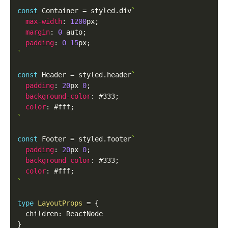
const
Container
=
 styled
.
div
`
max-width
:
1200
px
;
margin
:
0
 auto
;
padding
:
0
15
px
;
`
const
Header
=
 styled
.
header
`
padding
:
20
px
0
;
background-color
:
#333
;
color
:
#fff
;
`
const
Footer
=
 styled
.
footer
`
padding
:
20
px
0
;
background-color
:
#333
;
color
:
#fff
;
`
type
LayoutProps
=
{
  children
:
ReactNode
}