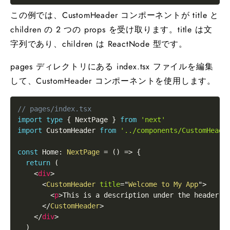
この例では、CustomHeader コンポーネントが title と
children の 2 つの props を受け取ります。title は文
字列であり、children は ReactNode 型です。
pages ディレクトリにある index.tsx ファイルを編集
して、CustomHeader コンポーネントを使用します。
// pages/index.tsx
import
type
{
NextPage
}
from
'next'
import
CustomHeader
from
'../components/CustomHeade
const
Home
:
NextPage
=
(
)
=>
{
return
(
<
div
>
<
CustomHeader
title
=
"
Welcome to My App
"
>
<
p
>
This is a description under the header.
<
</
CustomHeader
>
</
div
>
)