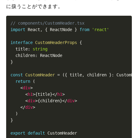
に扱うことができます。
// components/CustomHeader.tsx
import
React
,
{
ReactNode
}
from
'react'
interface
CustomHeaderProps
{
  title
:
string
  children
:
ReactNode
}
const
CustomHeader
=
(
{
 title
,
 children 
}
:
CustomHe
return
(
<
div
>
<
h1
>
{
title
}
</
h1
>
<
div
>
{
children
}
</
div
>
</
div
>
)
}
export
default
CustomHeader