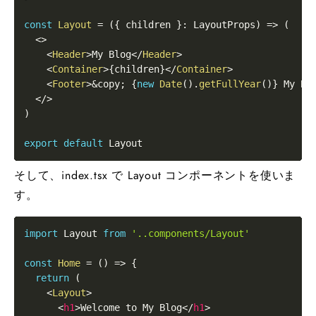
const
Layout
=
(
{
 children 
}
:
LayoutProps
)
=>
(
<
>
<
Header
>
My Blog
</
Header
>
<
Container
>
{
children
}
</
Container
>
<
Footer
>
&copy; 
{
new
Date
(
)
.
getFullYear
(
)
}
 My Bl
</
>
)
export
default
Layout
そして、index.tsx で Layout コンポーネントを使いま
す。
import
Layout
from
'..components/Layout'
const
Home
=
(
)
=>
{
return
(
<
Layout
>
<
h1
>
Welcome to My Blog
</
h1
>