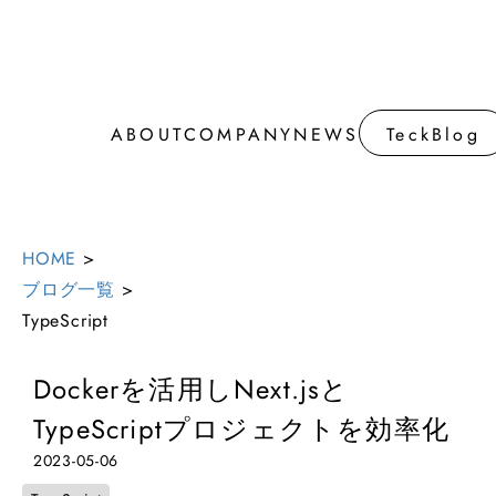
ABOUT
COMPANY
NEWS
TeckBlog
ABOUT
COMPANY
NEWS
TeckBlog
HOME
>
ブログ一覧
>
TypeScript
Dockerを活用しNext.jsと
TypeScriptプロジェクトを効率化
2023-05-06