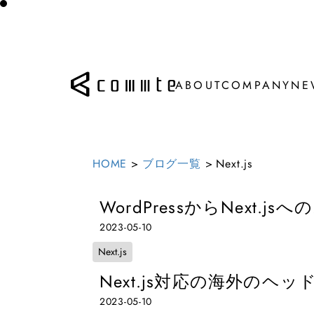
ABOUT
COMPANY
NE
ABOUT
COMPANY
NE
HOME
>
ブログ一覧
>
Next.js
WordPressからNext.j
2023-05-10
Next.js
Next.js対応の海外のヘッ
2023-05-10