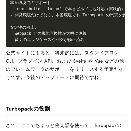
本番環境でのサポート:

- `next build --turbo` で本番ビルドにも対応（実験的）

- 開発環境だけでなく、本番環境でも Turbopack の恩恵を受け
安定性の向上:

- Webpack との機能互換性が大幅に改善

- 多くのエッジケースやバグが修正済み
公式サイトによると、将来的には、スタンドアロン
CLI、プラグイン API、および Svelte や Vue などの他
のフレームワークのサポートをリリースする予定だそ
うです。今後のアップデートに期待ですね。
Turbopackの役割
さて、ここでちょっと例え話を使って、Turbopackの