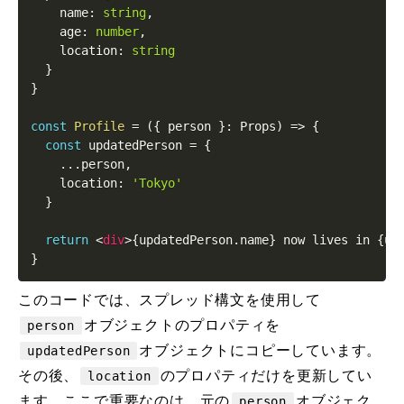
    name
:
string
,
    age
:
number
,
location
:
string
}
}
const
Profile
=
(
{
 person 
}
:
Props
)
=>
{
const
 updatedPerson 
=
{
...
person
,
location
:
'Tokyo'
}
return
<
div
>
{
updatedPerson
.
name
}
 now lives in 
{
up
}
このコードでは、スプレッド構文を使用して
オブジェクトのプロパティを
person
オブジェクトにコピーしています。
updatedPerson
その後、
のプロパティだけを更新してい
location
ます。ここで重要なのは、元の
オブジェク
person