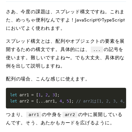
さあ、今度の課題は、スプレッド構文ですね。これま
た、めっちゃ便利なんですよ！JavaScriptやTypeScript
においてよく使われます。
スプレッド構文とは、配列やオブジェクトの要素を展
開するための構文です。具体的には、
の記号を
...
使います。難しいですよね〜。でも大丈夫、具体的な
例を出して説明しますね。
配列の場合、こんな感じに使えます。
let
 arr1 
=
[
1
,
2
,
3
]
;
let
 arr2 
=
[
...
arr1
,
4
,
5
]
;
// arr2は[1, 2, 3, 4, 
つまり、
の中身を
の中に展開している
arr1
arr2
んです。そう、あたかもカードを広げるように。