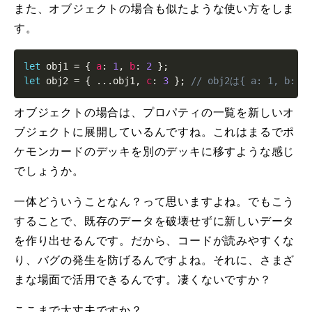
また、オブジェクトの場合も似たような使い方をしま
す。
let
 obj1 
=
{
a
:
1
,
b
:
2
}
;
let
 obj2 
=
{
...
obj1
,
c
:
3
}
;
// obj2は{ a: 1, b: 
オブジェクトの場合は、プロパティの一覧を新しいオ
ブジェクトに展開しているんですね。これはまるでポ
ケモンカードのデッキを別のデッキに移すような感じ
でしょうか。
一体どういうことなん？って思いますよね。でもこう
することで、既存のデータを破壊せずに新しいデータ
を作り出せるんです。だから、コードが読みやすくな
り、バグの発生を防げるんですよね。それに、さまざ
まな場面で活用できるんです。凄くないですか？
ここまで大丈夫ですか？