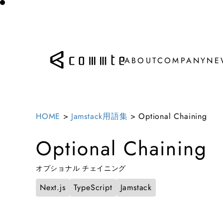
ABOUT
COMPANY
NE
ABOUT
COMPANY
NE
HOME
>
Jamstack用語集
>
Optional Chaining
Optional Chaining
オプショナル チェイニング
Next.js
TypeScript
Jamstack