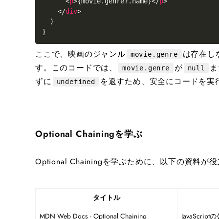
<
p
>
{
movie
.
genre
?.
name
}
</
p
>
</
div
>
)
}
ここで、映画のジャンル
は存在し
movie.genre
す。このコードでは、
が
ま
movie.genre
null
ずに
を返すため、安全にコードを実
undefined
Optional Chainingを学ぶ
Optional Chainingを学ぶために、以下の資料
タイトル
MDN Web Docs - Optional Chaining
JavaScri