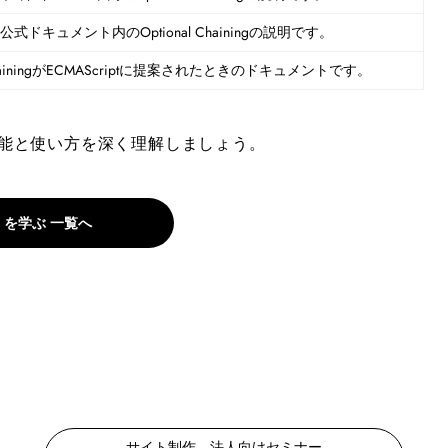
ptの公式ドキュメント内のOptional Chainingの説明です。
l ChainingがECMAScriptに提案されたときのドキュメントです。
ngの機能と使い方を深く理解しましょう。
.js を学ぶ 一覧へ
サイト制作、法人向けセミナー