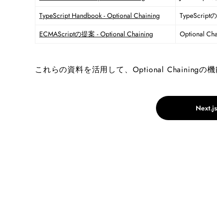
TypeScript Handbook - Optional Chaining
TypeScri
ECMAScriptの提案 - Optional Chaining
Optiona
これらの資料を活用して、Optional Chaini
Next