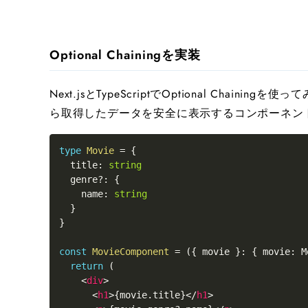
Optional Chainingを実装
Next.jsとTypeScriptでOptional Chainin
ら取得したデータを安全に表示するコンポーネン
type
Movie
=
{
  title
:
string
  genre
?
:
{
    name
:
string
}
}
const
MovieComponent
=
(
{
 movie 
}
:
{
 movie
:
M
return
(
<
div
>
<
h1
>
{
movie
.
title
}
</
h1
>