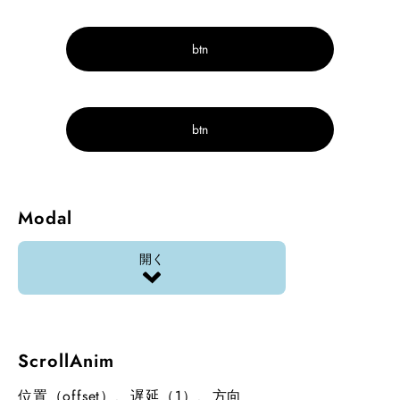
btn
btn
Modal
開く
ScrollAnim
位置（offset）、遅延（1）、方向