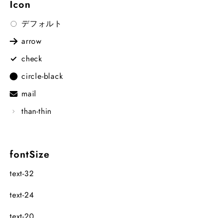
Icon
デフォルト
arrow
check
circle-black
mail
than-thin
fontSize
text-32
text-24
text-20