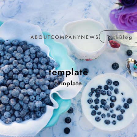
ABOUT
COMPANY
NEWS
TeckBlog
ABOUT
COMPANY
NEWS
TeckBlog
template
template