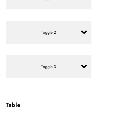
Content for Toggle 1 goes here.
Toggle 2
Content for Toggle 2 goes here.
Toggle 3
Content for Toggle 3 goes here.
Table