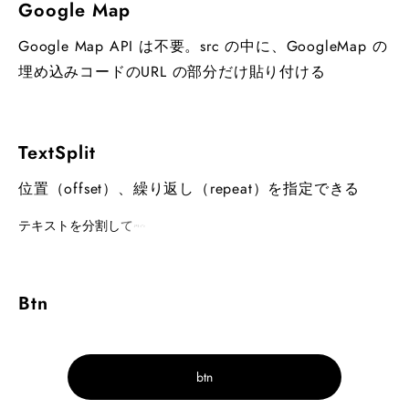
Google Map
Google Map API は不要。src の中に、GoogleMap の
埋め込みコードのURL の部分だけ貼り付ける
TextSplit
位置（offset）、繰り返し（repeat）を指定できる
テ
キ
ス
ト
を
分
割
し
て
順
に
表
示
す
Btn
btn