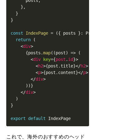
      posts
,
}
,
}
}
const
IndexPage
=
(
{
 posts 
}
:
Props
)
=>
{
return
(
<
div
>
{
posts
.
map
(
(
post
)
=>
(
<
div
key
=
{
post
.
id
}
>
<
h2
>
{
post
.
title
}
</
h2
>
<
p
>
{
post
.
content
}
</
p
>
</
div
>
)
)
}
</
div
>
)
}
export
default
IndexPage
これで、海外のおすすめのヘッド