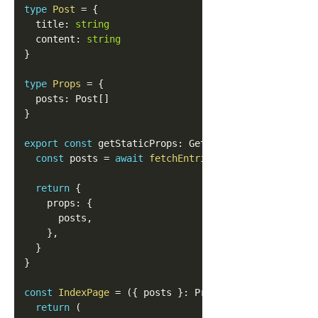
type
Post
=
{
  title
:
string
  content
:
string
}
type
Props
=
{
  posts
:
Post
[
]
}
export
const
 getStaticProps
:
GetStaticProps
<
Props
>
const
 posts 
=
await
fetchEntries
<
Post
>
(
'post'
)
return
{
    props
:
{
      posts
,
}
,
}
}
const
IndexPage
=
(
{
 posts 
}
:
Props
)
=>
{
return
(