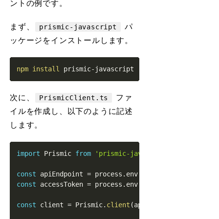
ントの例です。
まず、
パ
prismic-javascript
ッケージをインストールします。
npm
install
次に、
ファ
PrismicClient.ts
イルを作成し、以下のように記述
します。
import
Prismic
from
'prismic-javascript'
const
 apiEndpoint 
=
 process
.
env
.
PRISMIC_API_ENDPOIN
const
 accessToken 
=
 process
.
env
.
PRISMIC_ACCESS_TOKE
const
 client 
=
Prismic
.
client
(
apiEndpoint
,
{
 access