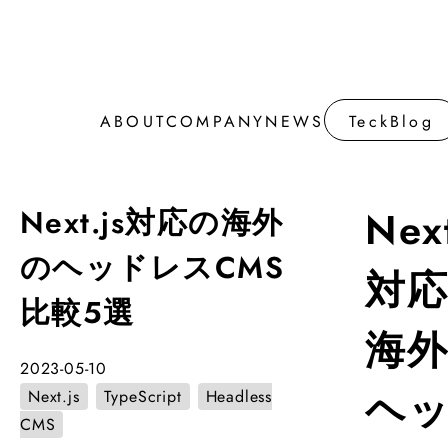
ABOUT
COMPANY
NEWS
TeckBlog
ABOUT
COMPANY
NEWS
TeckBlog
Next.js対応の海外
Next
のヘッドレスCMS
対
比較5選
海
2023-05-10
ヘ
Next.js
TypeScript
Headless
CMS