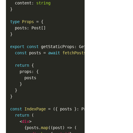
  content
:
string
}
type
Props
=
{
  posts
:
Post
[
]
}
export
const
 getStaticProps
:
GetStaticProps
<
Props
>
const
 posts 
=
await
fetchPosts
<
Post
>
(
)
return
{
    props
:
{
      posts

}
}
}
const
IndexPage
=
(
{
 posts 
}
:
Props
)
=>
{
return
(
<
div
>
{
posts
.
map
(
(
post
)
=>
(