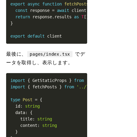
export
async
function
fetchPosts
<
T
>
(
documentType
:
s
const
 response 
=
await
 client
.
query
(
Prismic
.
Predi
return
 response
.
results
as
T
[
]
}
export
default
最後に、
でデ
pages/index.tsx
ータを取得し、表示します。
import
{
GetStaticProps
}
from
'next'
import
{
 fetchPosts 
}
from
'../lib/PrismicClient'
type
Post
=
{
  id
:
string
  data
:
{
    title
:
string
    content
:
string
}