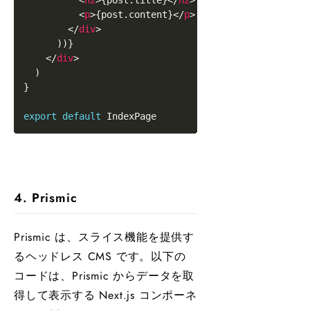
<
h2
>
{
post
.
title
}
</
h2
>
<
p
>
{
post
.
content
}
</
p
>
</
div
>
)
)
}
</
div
>
)
}
export
default
IndexPage
4. Prismic
Prismic は、スライス機能を提供す
るヘッドレス CMS です。以下の
コードは、Prismic からデータを取
得して表示する Next.js コンポーネ