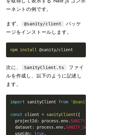
を取得して表示する Next.js コンポ
ーネントの例です。
まず、
パッケ
@sanity/client
ージをインストールします。
npm
install
次に、
ファイ
SanityClient.ts
ルを作成し、以下のように記述し
ます。
import
sanityClient
from
'@sanity/client'
const
 client 
=
sanityClient
(
{
  projectId
:
 process
.
env
.
SANITY_PROJECT_ID
,
  dataset
:
 process
.
env
.
SANITY_DATASET
,
  useCdn
:
true
,