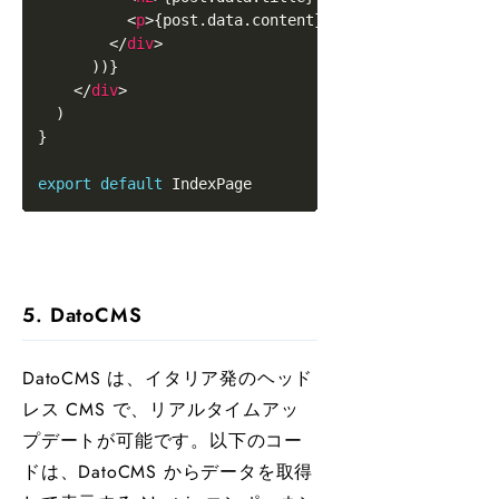
<
p
>
{
post
.
data
.
content
}
</
p
>
</
div
>
)
)
}
</
div
>
)
}
export
default
IndexPage
5. DatoCMS
DatoCMS は、イタリア発のヘッド
レス CMS で、リアルタイムアッ
プデートが可能です。以下のコー
ドは、DatoCMS からデータを取得