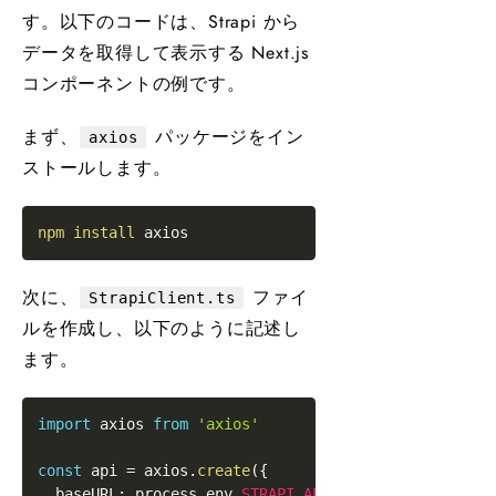
す。以下のコードは、Strapi から
データを取得して表示する Next.js
コンポーネントの例です。
まず、
パッケージをイン
axios
ストールします。
npm
install
次に、
ファイ
StrapiClient.ts
ルを作成し、以下のように記述し
ます。
import
axios
from
'axios'
const
 api 
=
 axios
.
create
(
{
  baseURL
:
 process
.
env
.
STRAPI_API_URL
,