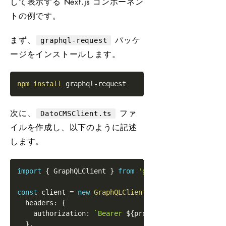
して表示する Next.js コンポーネン
トの例です。
まず、
パッケ
graphql-request
ージをインストールします。
npm
install
次に、
ファ
DatoCMSClient.ts
イルを作成し、以下のように記述
します。
import
{
GraphQLClient
}
from
'graphql-request'
const
 client 
=
new
GraphQLClient
(
process
.
env
.
DATO_C
  headers
:
{
    authorization
:
`
Bearer 
${
process
.
env
.
DATO_CMS_A
}
,