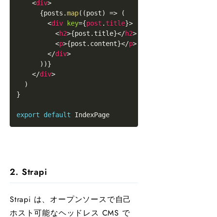
<
div
>
{
posts
.
map
(
(
post
)
=>
(
<
div
key
=
{
post
.
title
}
>
<
h2
>
{
post
.
title
}
</
h2
>
<
p
>
{
post
.
content
}
</
p
>
</
div
>
)
)
}
</
div
>
)
}
export
default
IndexPage
2. Strapi
Strapi は、オープンソースで自己
ホスト可能なヘッドレス CMS で