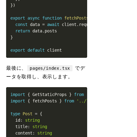
}
)
export
async
function
fetchPosts
<
T
>
(
query
:
string
)
:
const
 data 
=
await
 client
.
request
<
{
 posts
:
T
[
]
}
>
return
 data
.
posts
}
export
default
最後に、
でデ
pages/index.tsx
ータを取得し、表示します。
import
{
GetStaticProps
}
from
'next'
import
{
 fetchPosts 
}
from
'../lib/DatoCMSClient'
type
Post
=
{
  id
:
string
  title
:
string
  content
:
string