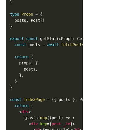
}
type
Props
=
{
  posts
:
Post
[
]
}
export
const
 getStaticProps
:
GetStaticProps
<
Props
>
const
 posts 
=
await
fetchPosts
<
Post
>
(
`
*[_type == 
return
{
    props
:
{
      posts
,
}
,
}
}
const
IndexPage
=
(
{
 posts 
}
:
Props
)
=>
{
return
(
<
div
>
{
posts
.
map
(
(
post
)
=>
(
<
div
key
=
{
post
.
_id
}
>