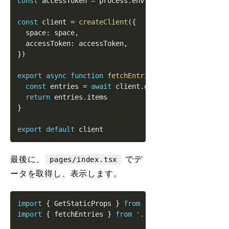
const
 accessToken 
=
 process
.
env
.
CONTENTFUL_ACCESS_T
const
 client 
=
createClient
(
{
  space
:
 space
,
  accessToken
:
 accessToken
,
}
)
export
async
function
fetchEntries
<
T
>
(
contentTypeId
const
 entries 
=
await
 client
.
getEntries
<
T
>
(
{
 cont
return
 entries
.
items
}
export
default
最後に、
でデ
pages/index.tsx
ータを取得し、表示します。
import
{
GetStaticProps
}
from
'next'
import
{
 fetchEntries 
}
from
'../lib/ContentfulClie