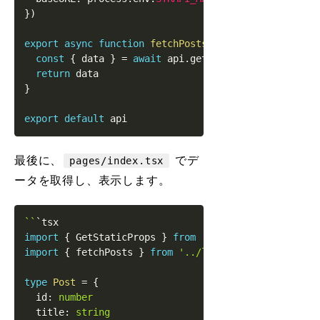
}
)
export
async
function
fetchPosts
<
T
>
(
)
:
Promise
<
T
[
]
>
const
{
 data 
}
=
await
 api
.
get
<
T
[
]
>
(
'/posts'
)
return
}
export
default
最後に、
でデ
pages/index.tsx
ータを取得し、表示します。
`
`
import
{
GetStaticProps
}
from
'next'
import
{
 fetchPosts 
}
from
'../lib/StrapiClient'
type
Post
=
{
  id
:
number
  title
:
string