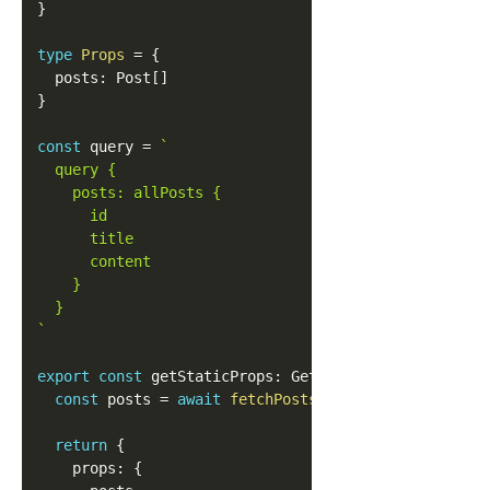
}
type
Props
=
{
  posts
:
Post
[
]
}
const
 query 
=
`
  query {
    posts: allPosts {
      id
      title
      content
    }
  }
`
export
const
 getStaticProps
:
GetStaticProps
<
Props
>
const
 posts 
=
await
fetchPosts
<
Post
>
(
query
)
return
{
    props
:
{