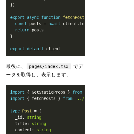
}
)
export
async
function
fetchPosts
<
T
>
(
query
:
string
)
:
const
 posts 
=
await
 client
.
fetch
<
T
[
]
>
(
query
)
return
}
export
default
最後に、
でデ
pages/index.tsx
ータを取得し、表示します。
import
{
GetStaticProps
}
from
'next'
import
{
 fetchPosts 
}
from
'../lib/SanityClient'
type
Post
=
{
  _id
:
string
  title
:
string
  content
:
string