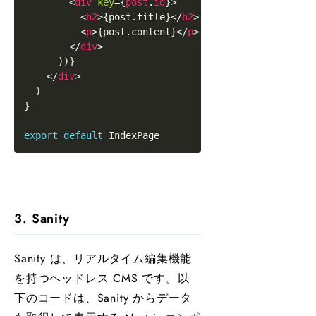
<
div
key
=
{
post
.
id
}
>
<
h2
>
{
post
.
title
}
</
h2
>
<
p
>
{
post
.
content
}
</
p
>
</
div
>
)
)
}
</
div
>
)
}
export
default
IndexPage
3. Sanity
Sanity は、リアルタイム編集機能
を持つヘッドレス CMS です。以
下のコードは、Sanity からデータ