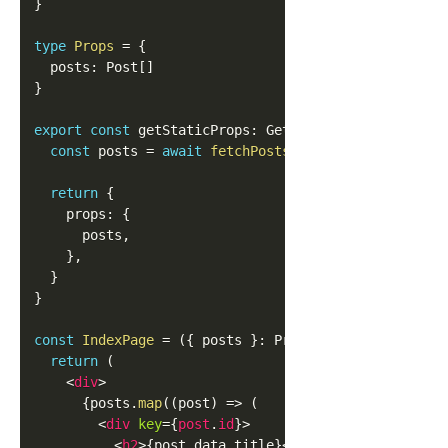
}
type
Props
=
{
  posts
:
Post
[
]
}
export
const
 getStaticProps
:
GetStaticProps
<
Props
>
const
 posts 
=
await
fetchPosts
<
Post
>
(
'post'
)
return
{
    props
:
{
      posts
,
}
,
}
}
const
IndexPage
=
(
{
 posts 
}
:
Props
)
=>
{
return
(
<
div
>
{
posts
.
map
(
(
post
)
=>
(
<
div
key
=
{
post
.
id
}
>
<
h2
>
{
post
.
data
.
title
}
</
h2
>