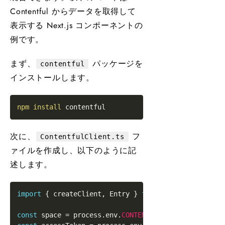
Contentful からデータを取得して
表示する Next.js コンポーネントの
例です。
まず、
パッケージを
contentful
インストールします。
npm
install
次に、
フ
ContentfulClient.ts
ァイルを作成し、以下のように記
述します。
import
{
 createClient
,
Entry
}
from
'contentful'
const
 space 
=
 process
.
env
.
CONTENTFUL_SPACE_ID